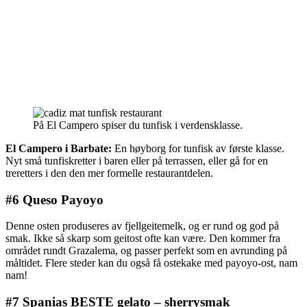
På El Campero spiser du tunfisk i verdensklasse.
El Campero i Barbate:
En høyborg for tunfisk av første klasse.
Nyt små tunfiskretter i baren eller på terrassen, eller gå for en
treretters i den den mer formelle restaurantdelen.
#6 Queso Payoyo
Denne osten produseres av fjellgeitemelk, og er rund og god på
smak. Ikke så skarp som geitost ofte kan være. Den kommer fra
området rundt Grazalema, og passer perfekt som en avrunding på
måltidet. Flere steder kan du også få ostekake med payoyo-ost, nam
nam!
#7 Spanias BESTE gelato – sherrysmak