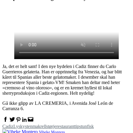
Ja, det er helt sant! I den nye bydelen i Cadiz finner du Carlo
Guerrieros gelateria. Han er opprinnelig fra Venezia, og har blitt
kåret til Spanias aller beste gelatomaker. I desember skal han
representere Spania i gelato-VM! Smaken han deltar med heter
«cremoso al vino oloroso», og er en kremet hyllest til lokal
sherryproduksjon i Cadiz-regionen. Helt nydelig!
Gå ikke glipp av LA CREMERIA, i Avenida José León de
Carranza 6.
Facebook
Twitter
Pinterest
Linkedin
Email
Cadiz
Lyskysten
makrellstørje
restauranttips
tunfisk
Vibeke Montero