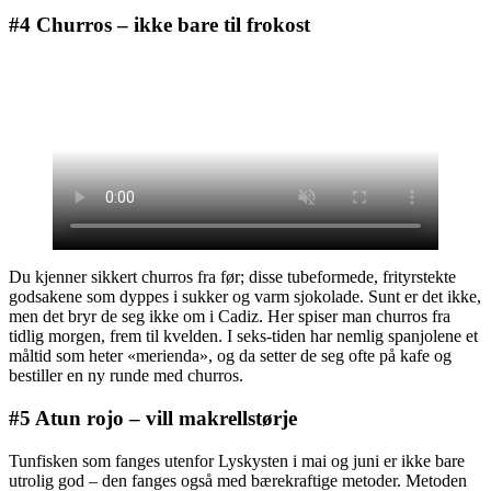
#4 Churros – ikke bare til frokost
Du kjenner sikkert churros fra før; disse tubeformede, frityrstekte
godsakene som dyppes i sukker og varm sjokolade. Sunt er det ikke,
men det bryr de seg ikke om i Cadiz. Her spiser man churros fra
tidlig morgen, frem til kvelden. I seks-tiden har nemlig spanjolene et
måltid som heter «merienda», og da setter de seg ofte på kafe og
bestiller en ny runde med churros.
#5 Atun rojo – vill makrellstørje
Tunfisken som fanges utenfor Lyskysten i mai og juni er ikke bare
utrolig god – den fanges også med bærekraftige metoder. Metoden