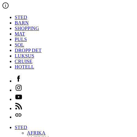
Hopp
til
innholdet
STED
BARN
SHOPPING
MAT
PULS
SOL
DROPP DET
LUKSUS
CRUISE
HOTELL
Facebook
Instagram
Youtube
Feed
Login
STED
AFRIKA