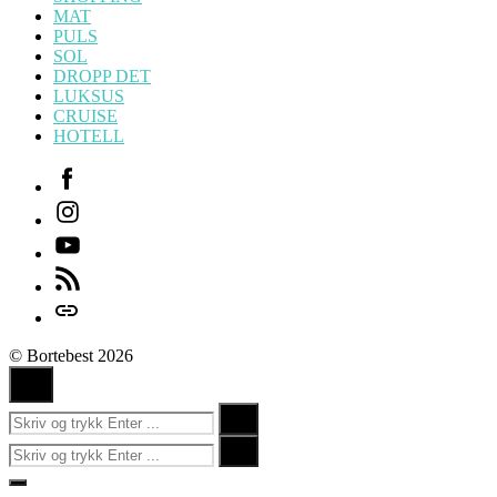
MAT
PULS
SOL
DROPP DET
LUKSUS
CRUISE
HOTELL
Facebook
Instagram
Youtube
Feed
Login
© Bortebest 2026
Ingen
kommentarer
Søk
Search
etter:
Søk
Search
etter:
Close