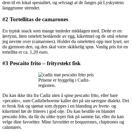
dem til en lokal spesialitet, og selvsagt at de fanges på Lyskystens
langgrunne strender.
#2 Tortellitas de camarones
En typisk snack som mange innleder middagen med. Dette er en
løvtynn, liten omelett bestående av egg, kikertmel og de små rekene
jeg nevnte over (camarones). Holder du omeletten opp mot lyset, ser
du gjennom den, og den skal være skikkelig sprø. Vanlig pris for en
tortellita er ca. 1,20 euro.
#3 Pescaito frito – frityrstekt fisk
Prisene er hyggelig i Cadiz-
regionen.
Du kan ikke dra fra Cadiz uten å spise pescaito frito, eller bare
«pecaito», som Cadizbeboerne kaller det på sin særegne dialekt. Det
er fersk fisk og sjømat som dyppes i en blanding av hvete- og
kikertmel før de friteres i god olje. Du kan bestille en blandet
pescaito frito, da får du ulike typer fisk på samme fat, eller du kan
velge dine favoritter. Mine favoritter er boquerones, chipirones og
calamares.