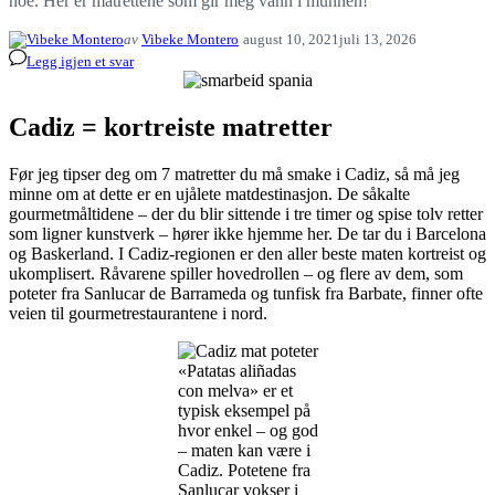
noe. Her er matrettene som gir meg vann i munnen!
av
Vibeke Montero
august 10, 2021
juli 13, 2026
Legg igjen et svar
Cadiz =
kortreiste matretter
Før jeg tipser deg om 7 matretter du må smake i Cadiz, så må jeg
minne om at dette er en ujålete matdestinasjon. De såkalte
gourmetmåltidene – der du blir sittende i tre timer og spise tolv retter
som ligner kunstverk – hører ikke hjemme her. De tar du i Barcelona
og Baskerland. I Cadiz-regionen er den aller beste maten kortreist og
ukomplisert. Råvarene spiller hovedrollen – og flere av dem, som
poteter fra Sanlucar de Barrameda og tunfisk fra Barbate, finner ofte
veien til gourmetrestaurantene i nord.
«Patatas aliñadas
con melva» er et
typisk eksempel på
hvor enkel – og god
– maten kan være i
Cadiz. Potetene fra
Sanlucar vokser i