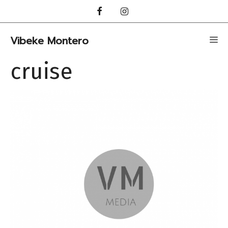
Hopp
til
innhold
Vibeke Montero
Me
cruise