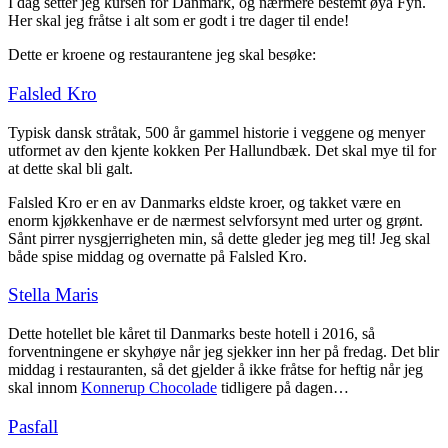
I dag setter jeg kursen for Danmark, og nærmere bestemt øya Fyn.
Her skal jeg fråtse i alt som er godt i tre dager til ende!
Dette er kroene og restaurantene jeg skal besøke:
Falsled Kro
Typisk dansk stråtak, 500 år gammel historie i veggene og menyer
utformet av den kjente kokken Per Hallundbæk. Det skal mye til for
at dette skal bli galt.
Falsled Kro er en av Danmarks eldste kroer, og takket være en
enorm kjøkkenhave er de nærmest selvforsynt med urter og grønt.
Sånt pirrer nysgjerrigheten min, så dette gleder jeg meg til! Jeg skal
både spise middag og overnatte på Falsled Kro.
Stella Maris
Dette hotellet ble kåret til Danmarks beste hotell i 2016, så
forventningene er skyhøye når jeg sjekker inn her på fredag. Det blir
middag i restauranten, så det gjelder å ikke fråtse for heftig når jeg
skal innom
Konnerup Chocolade
tidligere på dagen…
Pasfall