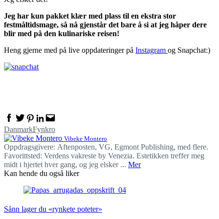
Jeg har kun pakket klær med plass til en ekstra stor
festmåltidsmage, så nå gjenstår det bare å si at jeg håper dere
blir med på den kulinariske reisen!
Heng gjerne med på live oppdateringer på
Instagram
og Snapchat:)
Facebook
Twitter
Pinterest
Linkedin
Email
Danmark
Fyn
kro
Vibeke Montero
Oppdragsgivere: Aftenposten, VG, Egmont Publishing, med flere.
Favorittsted: Verdens vakreste by Venezia. Estetikken treffer meg
midt i hjertet hver gang, og jeg elsker ...
Mer
Kan hende du også liker
Sånn lager du «rynkete poteter»