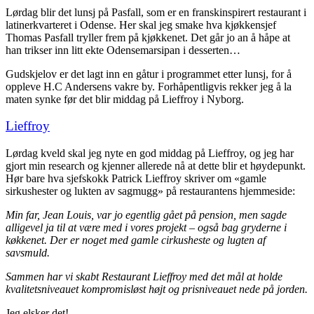
Lørdag blir det lunsj på Pasfall, som er en franskinspirert restaurant i
latinerkvarteret i Odense. Her skal jeg smake hva kjøkkensjef
Thomas Pasfall tryller frem på kjøkkenet. Det går jo an å håpe at
han trikser inn litt ekte Odensemarsipan i desserten…
Gudskjelov er det lagt inn en gåtur i programmet etter lunsj, for å
oppleve H.C Andersens vakre by. Forhåpentligvis rekker jeg å la
maten synke før det blir middag på Lieffroy i Nyborg.
Lieffroy
Lørdag kveld skal jeg nyte en god middag på Lieffroy, og jeg har
gjort min research og kjenner allerede nå at dette blir et høydepunkt.
Hør bare hva sjefskokk Patrick Lieffroy skriver om «gamle
sirkushester og lukten av sagmugg» på restaurantens hjemmeside:
Min far, Jean Louis, var jo egentlig gået på pension, men sagde
alligevel ja til at være med i vores projekt – også bag gryderne i
køkkenet. Der er noget med gamle cirkusheste og lugten af
savsmuld.
Sammen har vi skabt Restaurant Lieffroy med det mål at holde
kvalitetsniveauet kompromisløst højt og prisniveauet nede på jorden.
Jeg elsker det!