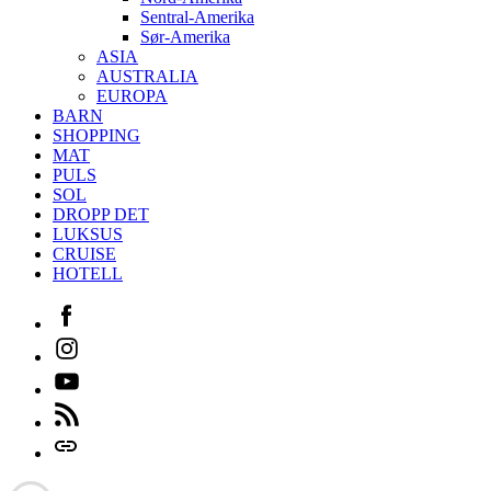
Sentral-Amerika
Sør-Amerika
ASIA
AUSTRALIA
EUROPA
BARN
SHOPPING
MAT
PULS
SOL
DROPP DET
LUKSUS
CRUISE
HOTELL
Facebook
Instagram
Youtube
Feed
Login