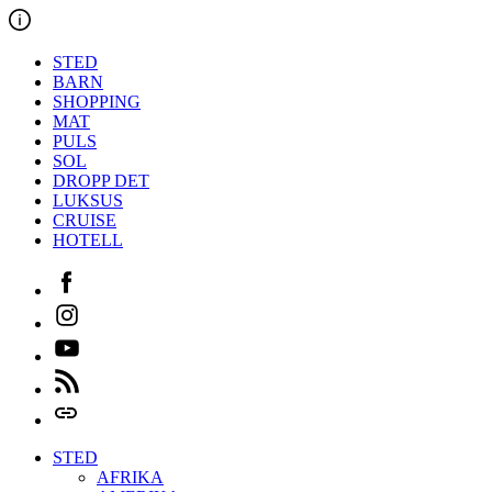
Hopp
til
innholdet
STED
BARN
SHOPPING
MAT
PULS
SOL
DROPP DET
LUKSUS
CRUISE
HOTELL
Facebook
Instagram
Youtube
Feed
Login
STED
AFRIKA