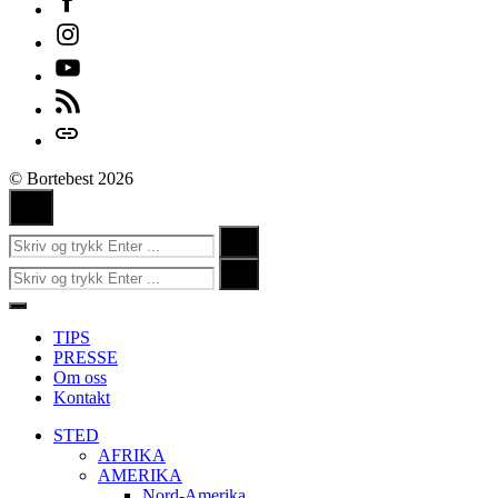
Instagram
Youtube
Feed
Login
© Bortebest 2026
Ingen
kommentarer
Søk
Search
etter:
Søk
Search
etter:
Close
Menu
TIPS
PRESSE
Om oss
Kontakt
STED
AFRIKA
AMERIKA
Nord-Amerika