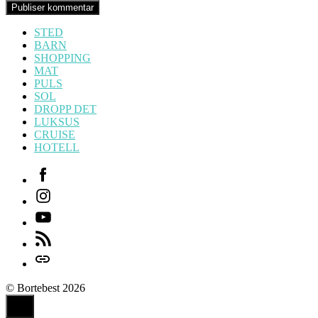
STED
BARN
SHOPPING
MAT
PULS
SOL
DROPP DET
LUKSUS
CRUISE
HOTELL
Facebook
Instagram
Youtube
Feed
Login
© Bortebest 2026
Ingen
kommentarer