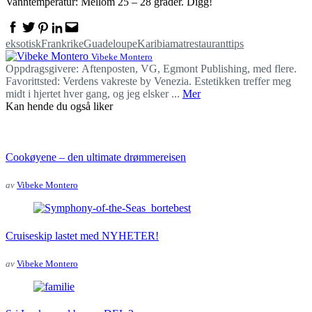
Vanntemperatur: Mellom 25 – 28 grader. Digg!
Facebook
Twitter
Pinterest
Linkedin
Email
eksotisk
Frankrike
Guadeloupe
Karibia
mat
restauranttips
Vibeke Montero
Oppdragsgivere: Aftenposten, VG, Egmont Publishing, med flere.
Favorittsted: Verdens vakreste by Venezia. Estetikken treffer meg
midt i hjertet hver gang, og jeg elsker ...
Mer
Kan hende du også liker
Cookøyene – den ultimate drømmereisen
av
Vibeke Montero
Cruiseskip lastet med NYHETER!
av
Vibeke Montero