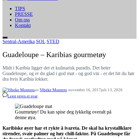
TIPS
PRESSE
Om oss
Kontakt
Sentral-Amerika
SOL
STED
Guadeloupe – Karibias gourmetøy
Midt i Karibia ligger det et kulinarisk paradis. Det heter
Guadeloupe, og er du glad i god mat - og god vin - er det hit du bør
dra hvis Karibia lokker.
av
Vibeke Montero
november 16, 2017
juli 13, 2026
Legg igjen et svar
Gourmetøy! Du kan spise deg lykkelig overalt på
denne øya.
Karibiske øyer har et rykte å ivareta. De skal ha krystallklare
strender, svaie palmer og høy chill-faktor. På Guadeloupe får