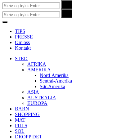
Søk
Search
etter:
Søk
Search
etter:
Close
Menu
TIPS
PRESSE
Om oss
Kontakt
STED
AFRIKA
AMERIKA
Nord-Amerika
Sentral-Amerika
Sør-Amerika
ASIA
AUSTRALIA
EUROPA
BARN
SHOPPING
MAT
PULS
SOL
DROPP DET