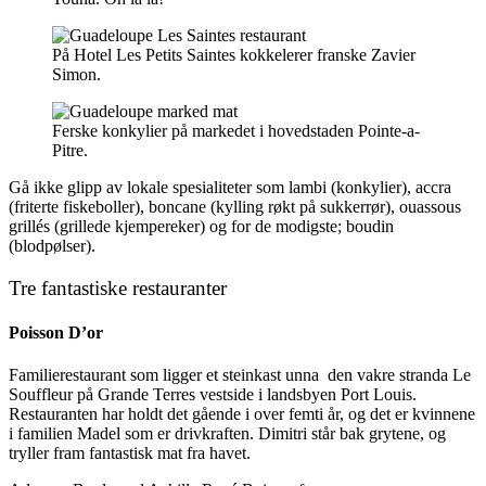
På Hotel Les Petits Saintes kokkelerer franske Zavier
Simon.
Ferske konkylier på markedet i hovedstaden Pointe-a-
Pitre.
Gå ikke glipp av lokale spesialiteter som lambi (konkylier), accra
(friterte fiskeboller), boncane (kylling røkt på sukkerrør), ouassous
grillés (grillede kjempereker) og for de modigste; boudin
(blodpølser).
Tre fantastiske restauranter
Poisson D’or
Familierestaurant som ligger et steinkast unna den vakre stranda Le
Souffleur på Grande Terres vestside i landsbyen Port Louis.
Restauranten har holdt det gående i over femti år, og det er kvinnene
i familien Madel som er drivkraften. Dimitri står bak grytene, og
tryller fram fantastisk mat fra havet.