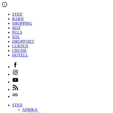
Hopp
til
innholdet
STED
BARN
SHOPPING
MAT
PULS
SOL
DROPP DET
LUKSUS
CRUISE
HOTELL
Facebook
Instagram
Youtube
Feed
Login
STED
AFRIKA