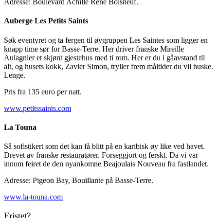
Adresse: Boulevard Achille René Boisneuf.
Auberge Les Petits Saints
Søk eventyret og ta fergen til øygruppen Les Saintes som ligger en
knapp time sør for Basse-Terre. Her driver franske Mireille
Aulagnier et skjønt gjestehus med ti rom. Her er du i gåavstand til
alt, og husets kokk, Zavier Simon, tryller frem måltider du vil huske.
Lenge.
Pris fra 135 euro per natt.
www.petitssaints.com
La Touna
Så sofistikert som det kan få blitt på en karibisk øy like ved havet.
Drevet av franske restauratører. Forseggjort og ferskt. Da vi var
innom feiret de den nyankomne Beajoulais Nouveau fra fastlandet.
Adresse: Pigeon Bay, Bouillante på Basse-Terre.
www.la-touna.com
Fristet?