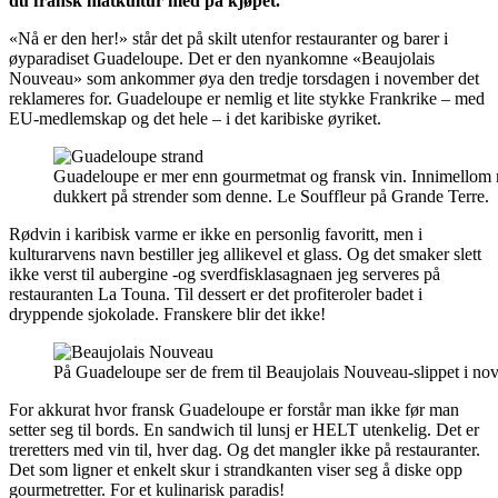
du fransk matkultur med på kjøpet.
«Nå er den her!» står det på skilt utenfor restauranter og barer i
øyparadiset Guadeloupe. Det er den nyankomne «Beaujolais
Nouveau» som ankommer øya den tredje torsdagen i november det
reklameres for. Guadeloupe er nemlig et lite stykke Frankrike – med
EU-medlemskap og det hele – i det karibiske øyriket.
Guadeloupe er mer enn gourmetmat og fransk vin. Innimellom 
dukkert på strender som denne. Le Souffleur på Grande Terre.
Rødvin i karibisk varme er ikke en personlig favoritt, men i
kulturarvens navn bestiller jeg allikevel et glass. Og det smaker slett
ikke verst til aubergine -og sverdfisklasagnaen jeg serveres på
restauranten La Touna. Til dessert er det profiteroler badet i
dryppende sjokolade. Franskere blir det ikke!
På Guadeloupe ser de frem til Beaujolais Nouveau-slippet i no
For akkurat hvor fransk Guadeloupe er forstår man ikke før man
setter seg til bords. En sandwich til lunsj er HELT utenkelig. Det er
treretters med vin til, hver dag. Og det mangler ikke på restauranter.
Det som ligner et enkelt skur i strandkanten viser seg å diske opp
gourmetretter. For et kulinarisk paradis!