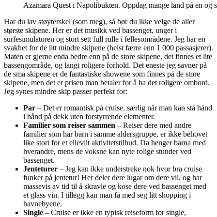
Azamara Quest i Napolibukten. Oppdag mange land på en og s
Har du lav støyterskel (som meg), så bør du ikke velge de aller
største skipene. Her er det musikk ved bassenget, unger i
surfesimulatoren og stort sett full rulle i fellesområdene. Jeg har en
svakhet for de litt mindre skipene (helst færre enn 1 000 passasjerer).
Maten er gjerne enda bedre enn på de store skipene, det finnes et lite
bassengområde, og langt roligere forhold. Det eneste jeg savner på
de små skipene er de fantastiske showene som finnes på de store
skipene, men det er prisen man betaler for å ha det roligere ombord.
Jeg synes mindre skip passer perfekt for:
Par
– Det er romantisk på cruise, særlig når man kan stå hånd
i hånd på dekk uten forstyrrende elementer.
Familier som reiser sammen
– Reiser dere med andre
familier som har barn i samme aldersgruppe, er ikke behovet
like stort for et ellevilt aktivitetstilbud. Da henger barna med
hverandre, mens de voksne kan nyte rolige stunder ved
bassenget.
Jenteturer
– Jeg kan ikke understreke nok hvor bra cruise
funker på jentetur! Her deler dere lugar om dere vil, og har
massevis av tid til å skravle og kose dere ved bassenget med
et glass vin. I tillegg kan man få med seg litt shopping i
havnebyene.
Single
– Cruise er ikke en typisk reiseform for single,