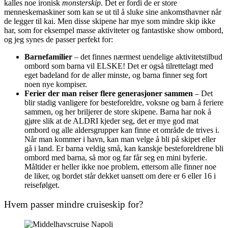
kalles noe ironisk
monsterskip
. Det er fordi de er store
menneskemaskiner som kan se ut til å sluke sine ankomsthavner når
de legger til kai. Men disse skipene har mye som mindre skip ikke
har, som for eksempel masse aktiviteter og fantastiske show ombord,
og jeg synes de passer perfekt for:
Barnefamilier
– det finnes nærmest uendelige aktivitetstilbud
ombord som barna vil ELSKE! Det er også tilrettelagt med
eget badeland for de aller minste, og barna finner seg fort
noen nye kompiser.
Ferier der man reiser flere generasjoner sammen
– Det
blir stadig vanligere for besteforeldre, voksne og barn å feriere
sammen, og her briljerer de store skipene. Barna har nok å
gjøre slik at de ALDRI kjeder seg, det er mye god mat
ombord og alle aldersgrupper kan finne et område de trives i.
Når man kommer i havn, kan man velge å bli på skipet eller
gå i land. Er barna veldig små, kan kanskje besteforeldrene bli
ombord med barna, så mor og far får seg en mini byferie.
Måltider er heller ikke noe problem, ettersom alle finner noe
de liker, og bordet står dekket uansett om dere er 6 eller 16 i
reisefølget.
Hvem passer mindre cruiseskip for?