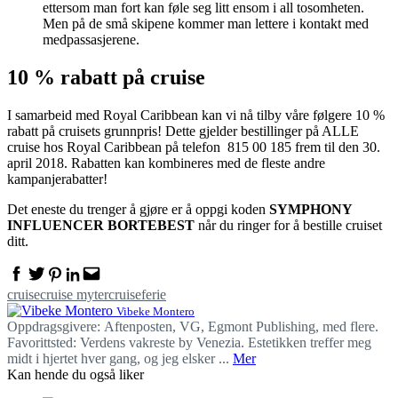
ettersom man fort kan føle seg litt ensom i all tosomheten.
Men på de små skipene kommer man lettere i kontakt med
medpassasjerene.
10 % rabatt på
cruise
I samarbeid med Royal Caribbean kan vi nå tilby våre følgere 10 %
rabatt på cruisets grunnpris! Dette gjelder bestillinger på ALLE
cruise hos Royal Caribbean på telefon 815 00 185 frem til den 30.
april 2018. Rabatten kan kombineres med de fleste andre
kampanjerabatter!
Det eneste du trenger å gjøre er å oppgi koden
SYMPHONY
INFLUENCER BORTEBEST
når du ringer for å bestille cruiset
ditt.
Facebook
Twitter
Pinterest
Linkedin
Email
cruise
cruise myter
cruiseferie
Vibeke Montero
Oppdragsgivere: Aftenposten, VG, Egmont Publishing, med flere.
Favorittsted: Verdens vakreste by Venezia. Estetikken treffer meg
midt i hjertet hver gang, og jeg elsker ...
Mer
Kan hende du også liker