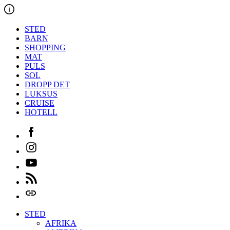
Hopp
til
innholdet
STED
BARN
SHOPPING
MAT
PULS
SOL
DROPP DET
LUKSUS
CRUISE
HOTELL
Facebook
Instagram
Youtube
Feed
Login
STED
AFRIKA