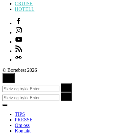
CRUISE
HOTELL
Facebook
Instagram
Youtube
Feed
Login
© Bortebest 2026
Ingen
kommentarer
Søk
Search
etter:
Søk
Search
etter:
Close
Menu
TIPS
PRESSE
Om oss
Kontakt