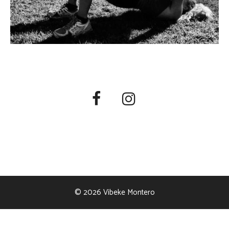
© 2026 Vibeke Montero