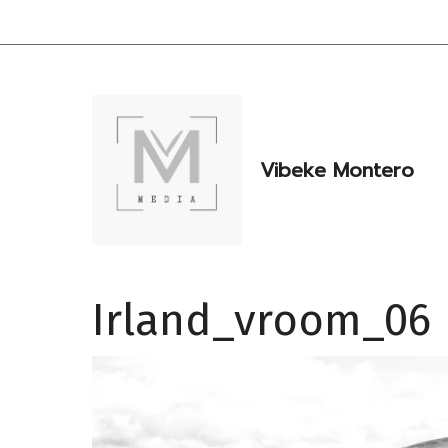
Hopp
til
innhold
Vibeke Montero
Irland_vroom_06