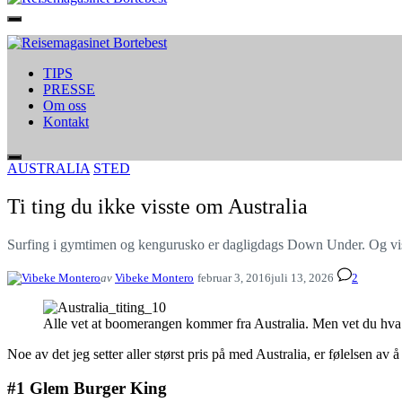
TIPS
PRESSE
Om oss
Kontakt
AUSTRALIA
STED
Ti ting du ikke visste om Australia
Surfing i gymtimen og kengurusko er dagligdags Down Under. Og visste
av
Vibeke Montero
februar 3, 2016
juli 13, 2026
2
Alle vet at boomerangen kommer fra Australia. Men vet du hva
Noe av det jeg setter aller størst pris på med Australia, er følelsen av
#1 Glem Burger King