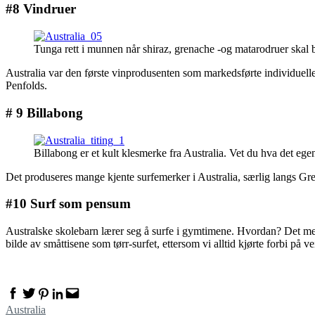
#8 Vindruer
Tunga rett i munnen når shiraz, grenache -og matarodruer skal 
Australia var den første vinprodusenten som markedsførte individuelle 
Penfolds.
# 9 Billabong
Billabong er et kult klesmerke fra Australia. Vet du hva det egen
Det produseres mange kjente surfemerker i Australia, særlig langs Gr
#10 Surf som pensum
Australske skolebarn lærer seg å surfe i gymtimene. Hvordan? Det meste
bilde av småttisene som tørr-surfet, ettersom vi alltid kjørte forbi på vei
Facebook
Twitter
Pinterest
Linkedin
Email
Australia