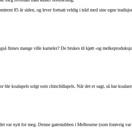
ent 85 år siden, og lever fortsatt veldig i tråd med sine egne tradisjoner
t også finnes mange ville kameler? De brukes til kjøtt -og melkeproduksj
 ble koalapels solgt som chinchillapels. Når det er sagt, så har koalaene 
det var nytt for meg. Denne gatestubben i Melbourne (som forøvrig var A