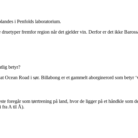
blandes i Penfolds laboratorium.
druetyper fremfor region når det gjelder vin. Derfor er det ikke Baross
tlig betyr?
eat Ocean Road i sør. Billabong er et gammelt aborginerord som betyr ‘
 foregår som tørrtrening på land, hvor de ligger på et håndkle som de l
 fra A til Å).