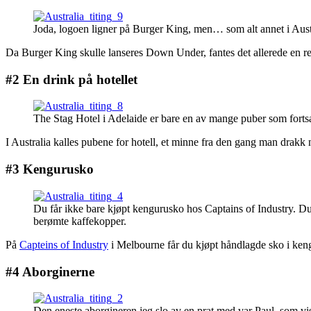
Joda, logoen ligner på Burger King, men… som alt annet i Austral
Da Burger King skulle lanseres Down Under, fantes det allerede en re
#2 En drink på hotellet
The Stag Hotel i Adelaide er bare en av mange puber som fortsat
I Australia kalles pubene for hotell, et minne fra den gang man drakk
#3 Kengurusko
Du får ikke bare kjøpt kengurusko hos Captains of Industry. Du
berømte kaffekopper.
På
Capteins of Industry
i Melbourne får du kjøpt håndlagde sko i kengu
#4 Aborginerne
Den eneste aborgineren jeg slo av en prat med var Paul, som 