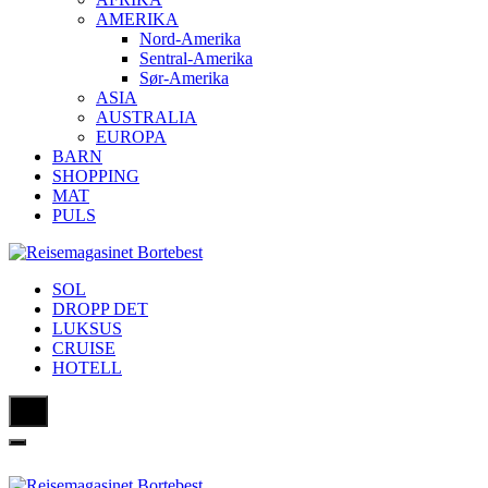
AMERIKA
Nord-Amerika
Sentral-Amerika
Sør-Amerika
ASIA
AUSTRALIA
EUROPA
BARN
SHOPPING
MAT
PULS
SOL
DROPP DET
LUKSUS
CRUISE
HOTELL