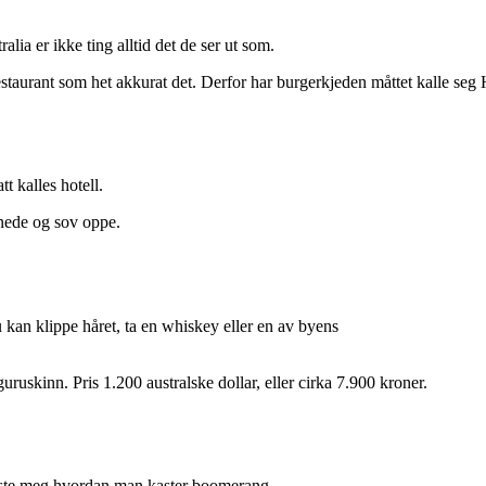
ia er ikke ting alltid det de ser ut som.
staurant som het akkurat det. Derfor har burgerkjeden måttet kalle seg
t kalles hotell.
 nede og sov oppe.
 kan klippe håret, ta en whiskey eller en av byens
ruskinn. Pris 1.200 australske dollar, eller cirka 7.900 kroner.
viste meg hvordan man kaster boomerang.