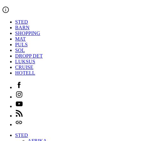
Hopp
til
innholdet
STED
BARN
SHOPPING
MAT
PULS
SOL
DROPP DET
LUKSUS
CRUISE
HOTELL
Facebook
Instagram
Youtube
Feed
Login
STED
AFRIKA