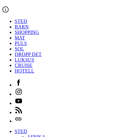
Hopp
til
innholdet
STED
BARN
SHOPPING
MAT
PULS
SOL
DROPP DET
LUKSUS
CRUISE
HOTELL
Facebook
Instagram
Youtube
Feed
Login
STED
AFRIKA