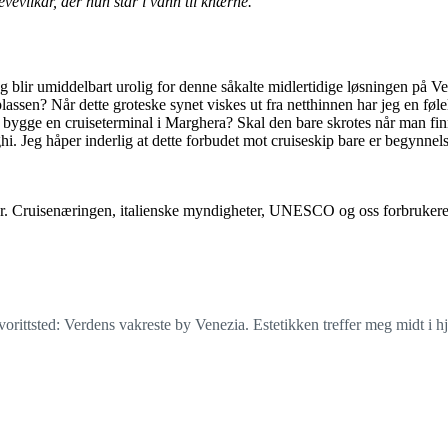
vevilkår, der hun står i vann til knærne.
jeg blir umiddelbart urolig for denne såkalte midlertidige løsningen på
en? Når dette groteske synet viskes ut fra netthinnen har jeg en følels
 å bygge en cruiseterminal i Marghera? Skal den bare skrotes når man fin
Draghi. Jeg håper inderlig at dette forbudet mot cruiseskip bare er begy
var. Cruisenæringen, italienske myndigheter, UNESCO og oss forbrukere. 
ttsted: Verdens vakreste by Venezia. Estetikken treffer meg midt i hjer