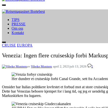
TIPS
PRESSE
Om oss
Kontakt
CRUISE
EUROPA
Venezia: Ingen flere cruiseskip forbi Markus
av
Vibeke Montero
april 2, 2021
juli 13, 2026
2
Her dundrer et cruiseskip forbi Canal Grande, sett fra Accade
Omsider har Italias politikere lovfestet et forbud mot at store cruiseski
Dette har Venezias beboere kjempet for i lang tid, og jeg er uendelig
Markuskirken fra lugaren.