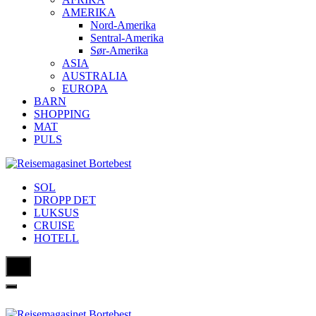
AMERIKA
Nord-Amerika
Sentral-Amerika
Sør-Amerika
ASIA
AUSTRALIA
EUROPA
BARN
SHOPPING
MAT
PULS
SOL
DROPP DET
LUKSUS
CRUISE
HOTELL