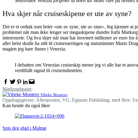
Smellvakre Venezia fortjener at noen tar bedre vare på hennes le
Hva skjer når cruiseskipene er ute av syne?
Det er et ordtak som heter «ute av syne, ute av sinn». Jeg kjenner at 
problemet når man ikke lenger ser megaskipene dundre forbi Markusplass
interesserte. Og hva skjer når man har investert millioner av euro for
aller helst skulle ha stilt til cruisenæringen og statsminister Mario 
magien jeg bare finner i Venezia.
I debatten om Venezias cruiseskip mener jeg vi alle har et ans
verdifullt signal til cruiseindustrien.
Facebook
Twitter
Pinterest
Linkedin
Email
Markusplassen
Vibeke Montero
Oppdragsgivere: Aftenposten, VG, Egmont Publishing, med flere. Favori
Kan hende du også liker
Spis deg glad i Malmø