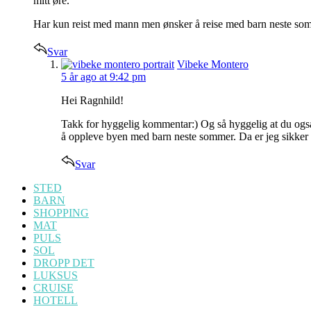
mitt øre.
Har kun reist med mann men ønsker å reise med barn neste somm
Svar
says:
Vibeke Montero
5 år ago
at 9:42 pm
Hei Ragnhild!
Takk for hyggelig kommentar:) Og så hyggelig at du også h
å oppleve byen med barn neste sommer. Da er jeg sikker p
Svar
STED
BARN
SHOPPING
MAT
PULS
SOL
DROPP DET
LUKSUS
CRUISE
HOTELL