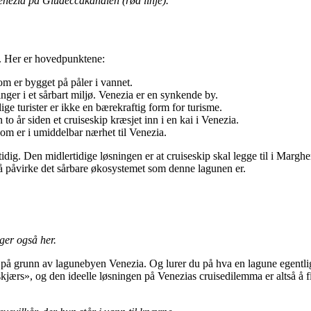
 Venezia på Giudeccakanalen (rød linje).
g. Her er hovedpunktene:
om er bygget på påler i vannet.
nger i et sårbart miljø. Venezia er en synkende by.
ige turister er ikke en bærekraftig form for turisme.
o år siden et cruiseskip kræsjet inn i en kai i Venezia.
om er i umiddelbar nærhet til Venezia.
rtidig. Den midlertidige løsningen er at cruiseskip skal legge til i Marg
te å påvirke det sårbare økosystemet som denne lagunen er.
ger også her.
å grunn av lagunebyen Venezia. Og lurer du på hva en lagune egentlig e
kjærs», og den ideelle løsningen på Venezias cruisedilemma er altså å 