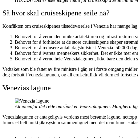
HURRA! Det er ikke lenger tillatt for cruiseskip å seile inn til
Så hvor skal cruiseskipene seile nå?
Konflikten om cruiseskipenes tilstedeværelse i Venezia har mange la
Behovet for å verne den unike arkitekturen og infrastrukturen s
Behovet for å forhindre at de store cruiseskipene skaper strømni
Behovet for å redusere antall dagsturister i Venezia. 50 000 dagl
Behovet for å ivareta menneskers sikkerhet. Det er ikke mer enn t
Behovet for å verne hele Venezialagunen, ikke bare den delen s
Vedtaket som ble fattet av fire ministre i går, er i første omgang midle
dog fortsatt i Venezialagunen, og all cruisetrafikk vil dermed fortset
Venezias lagune
Alt innenfor det røde området er Venezialagunen. Marghera lig
Venezialagunen er antageligvis verdens mest berømte lagune, nettopp p
finnes et helt unikt økosystem sammenlignet med det man finner «utas