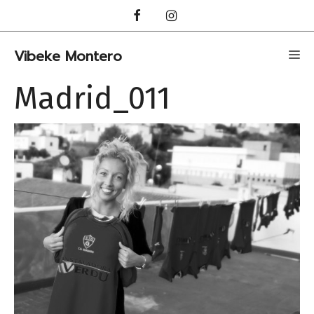
Hopp
til
innhold
Vibeke Montero
Me
Madrid_011