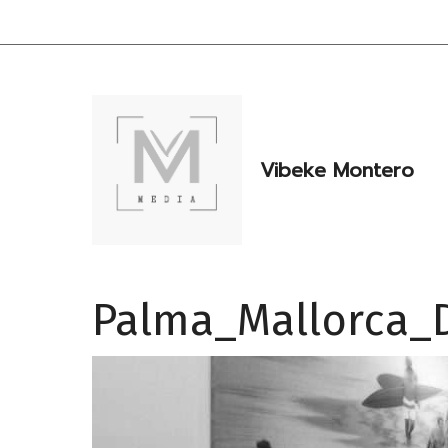
Hopp
til
innhold
Vibeke Montero
Palma_Mallorca_