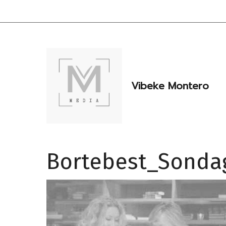
Hopp
til
innhold
Vibeke Montero
Bortebest_Sondag