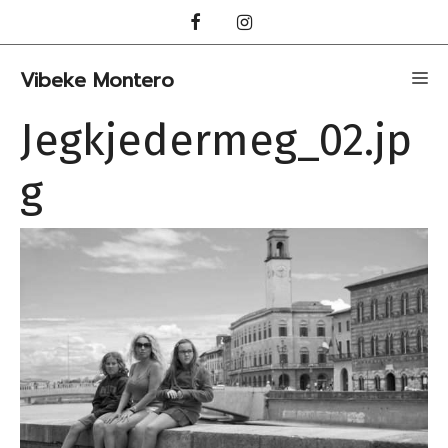
Hopp
til
innhold
Vibeke Montero
Me
Jegkjedermeg_02.jp
g