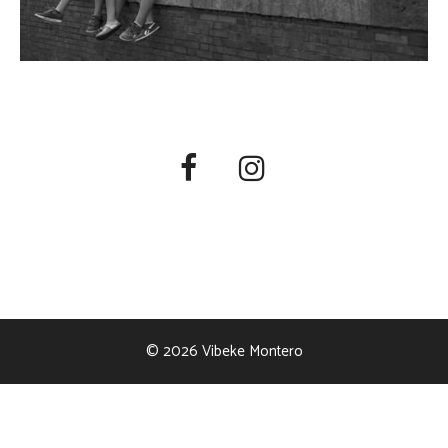
© 2026 Vibeke Montero