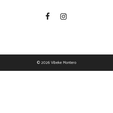
© 2026 Vibeke Montero