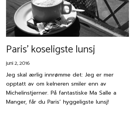
Paris’ koseligste lunsj
juni 2, 2016
Jeg skal ærlig innrømme det: Jeg er mer
opptatt av om kelneren smiler enn av
Michelinstjerner. På fantastiske Ma Salle a
Manger, får du Paris’ hyggeligste lunsj!