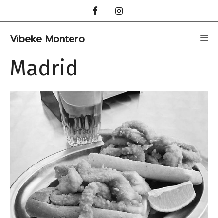
Hopp
til
innhold
Vibeke Montero
Me
Madrid