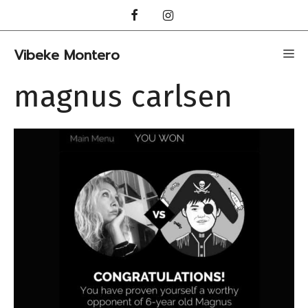
Hopp
til
innhold
Vibeke Montero
Me
magnus carlsen