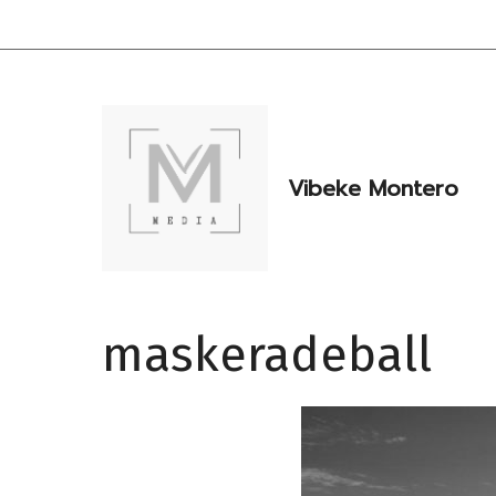
Hopp
til
innhold
Vibeke Montero
maskeradeball