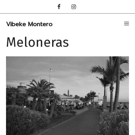
Hopp
til
innhold
Vibeke Montero
Me
Meloneras