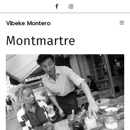
Hopp
til
innhold
Vibeke Montero
Me
Montmartre