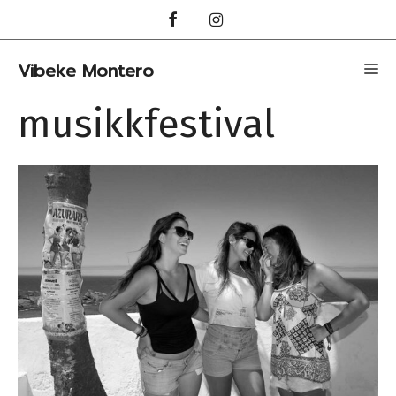
Hopp
til
innhold
Vibeke Montero
Me
musikkfestival