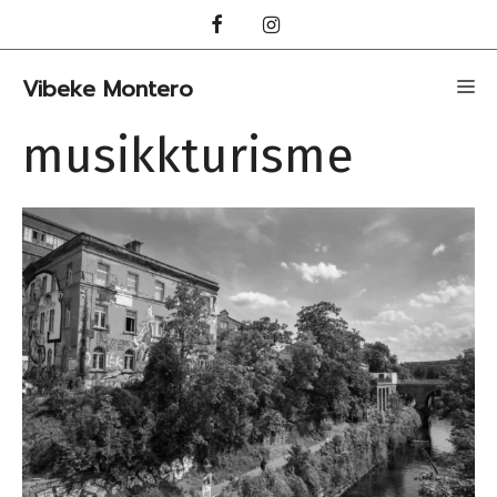
Hopp
til
innhold
Vibeke Montero
Me
musikkturisme