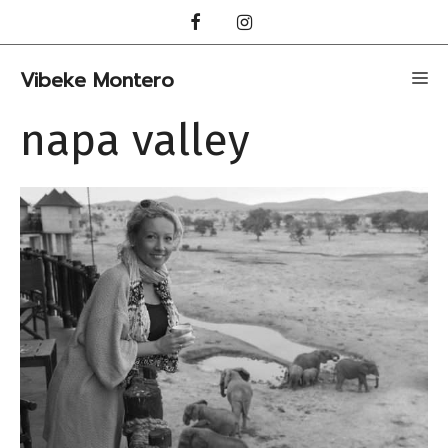
Hopp
til
innhold
Vibeke Montero
Me
napa valley