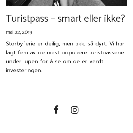
Turistpass – smart eller ikke?
mai 22, 2019
Storbyferie er deilig, men akk, så dyrt. Vi har
lagt fem av de mest populære turistpassene
under lupen for å se om de er verdt
investeringen.