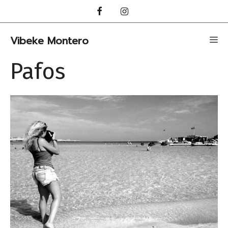
Hopp
til
innhold
Vibeke Montero
Me
Pafos