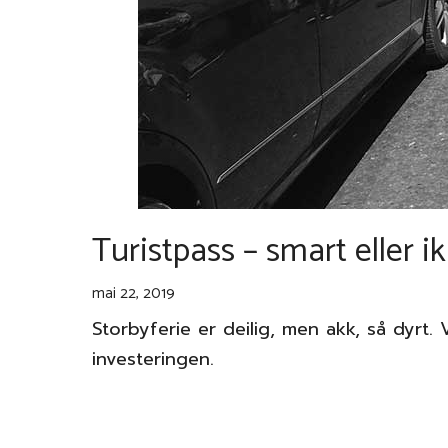
Turistpass – smart eller i
mai 22, 2019
Storbyferie er deilig, men akk, så dyrt
investeringen.