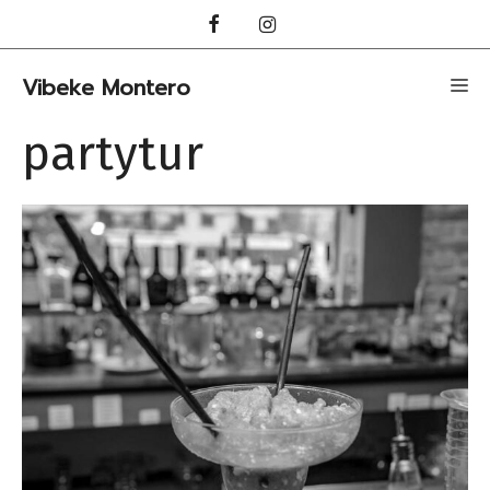
Hopp
til
innhold
Vibeke Montero
Me
partytur