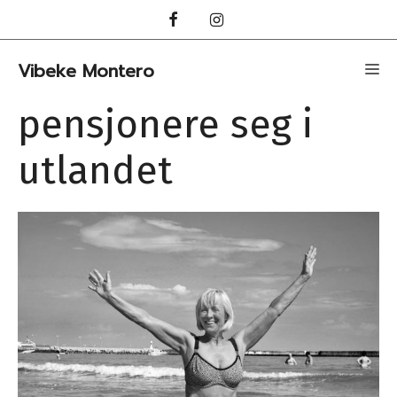
Hopp
til
innhold
Vibeke Montero
Me
pensjonere seg i
utlandet