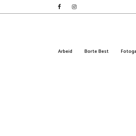
Arbeid
Borte Best
Fotoga