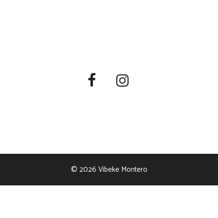
© 2026 Vibeke Montero