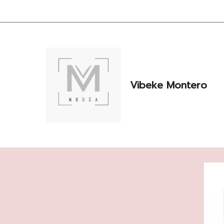
Hopp
til
innhold
Vibeke Montero