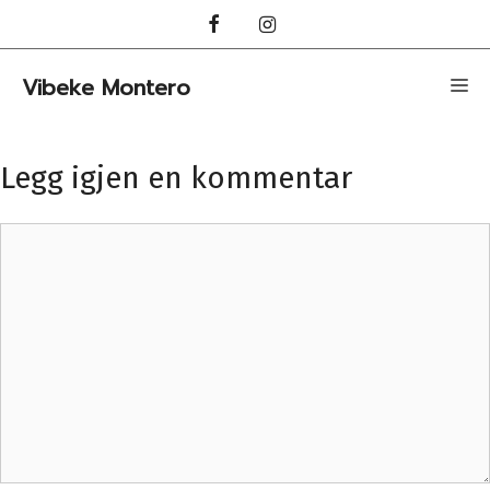
Hopp
til
innhold
Vibeke Montero
Me
Legg igjen en kommentar
Kommentar