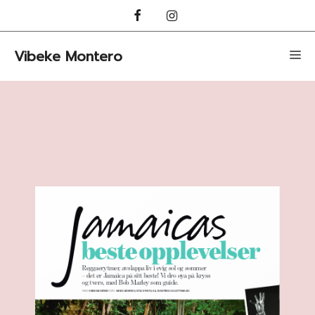
Hopp
til
innhold
Vibeke Montero
Me