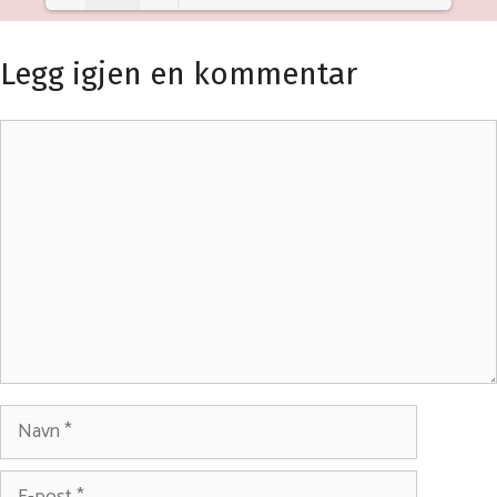
Loading PDF 100% ...
Legg igjen en kommentar
Kommentar
Navn
E-