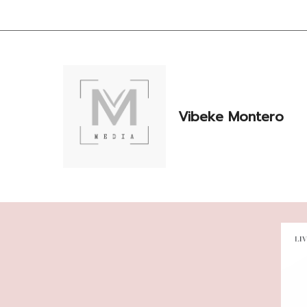
Hopp
til
innhold
Vibeke Montero