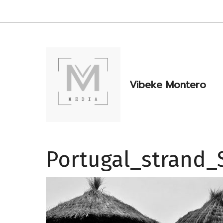
Hopp
til
innhold
Vibeke Montero
Portugal_strand_