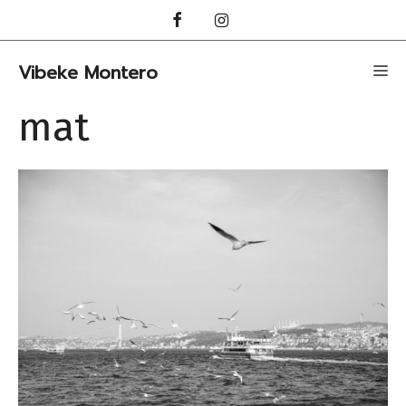
Hopp
til
innhold
Vibeke Montero
Me
mat